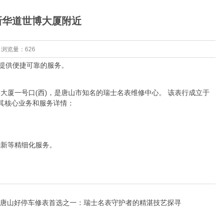
新华道世博大厦附近
38 浏览量：626
，提供便捷可靠的服务。
厦一号口(西)，是唐山市知名的瑞士名表维修中心。‌ 该表行成立于
是其核心业务和服务详情：
翻新等精细化服务。
唐山好停车修表首选之一：瑞士名表守护者的精湛技艺‌探寻