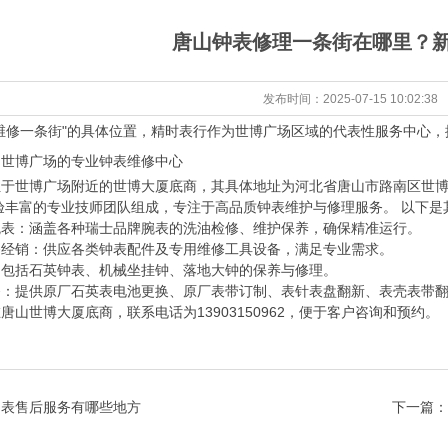
唐山钟表修理一条街在哪里？
发布时间：2025-07-15 10:02:
维修一条街"的具体位置，精时表行作为世博广场区域的代表性服务中心
：世博广场的专业钟表维修中心
于世博广场附近的世博大厦底商，其具体地址为河北省唐山市路南区世博大
经验丰富的专业技师团队组成，专注于高品质钟表维护与修理服务。‌ 以下
腕表‌：涵盖各种瑞士品牌腕表的洗油检修、维护保养，确保精准运行。‌
备经销‌：供应各类钟表配件及专用维修工具设备，满足专业需求。‌
‌：包括石英钟表、机械坐挂钟、落地大钟的保养与修理。‌
务‌：提供原厂石英表电池更换、原厂表带订制、表针表盘翻新、表壳表带
唐山世博大厦底商，联系电话为13903150962，便于客户咨询和预约。‌
名表售后服务有哪些地方
下一篇：