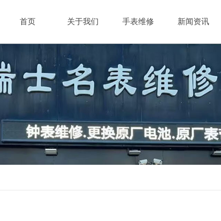
HOME
ABOUT
PRODUCT
NEWS
首页
关于我们
手表维修
新闻资讯
精时表行简介
手表维修品牌
行业资讯
名表维修品牌
手表保养
企业动态
唐山钟表维修培训学校|维修技术培训
改手表链
企业活动
团队风采
更换电池
联系我们
落地钟维修