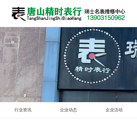
手机维修品牌
关于我们
新闻资讯
唐山瑞士名表维修中心手表专业维修瑞士品牌各种腕表、洗油
唐山精时表行：瑞士名表维修中心，钟表维修中心于2018年由
检修、维护保养。经销各种钟表配件及维修专用工具设备。维
名表相关新闻资讯，手表品牌大全、名表鉴赏、名人名表、手
市商业局、市百公司钟表售后维修站退休的几位专业技师组
修保养各种石英钟表、机械坐挂钟、落地大钟。原厂石英表电
表导购、手表学院
成。专业维修瑞士品牌各种腕表、洗油检修、维护保养...
池更换、原厂表带订制、表针表盘翻新、表壳表带翻新等业
务...
查看详情
查看详情
行业资讯
企业动态
企业活动
查看详情