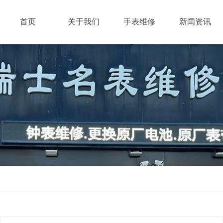
HOME
ABOUT
PRODUCT
NEWS
首页
关于我们
手表维修
新闻资讯
精时表行简介
手表维修品牌
行业资讯
名表维修品牌
手表保养
企业动态
唐山钟表维修培训学校|维修技术培训
改手表链
企业活动
团队风采
更换电池
联系我们
落地钟维修