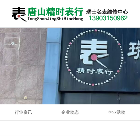
手机维修品牌
关于我们
新闻资讯
唐山瑞士名表维修中心手表专业维修瑞士品牌各种腕表、洗油
唐山精时表行：瑞士名表维修中心，钟表维修中心于2018年由
检修、维护保养。经销各种钟表配件及维修专用工具设备。维
名表相关新闻资讯，手表品牌大全、名表鉴赏、名人名表、手
市商业局、市百公司钟表售后维修站退休的几位专业技师组
修保养各种石英钟表、机械坐挂钟、落地大钟。原厂石英表电
表导购、手表学院
成。专业维修瑞士品牌各种腕表、洗油检修、维护保养...
池更换、原厂表带订制、表针表盘翻新、表壳表带翻新等业
务...
查看详情
查看详情
行业资讯
企业动态
企业活动
查看详情