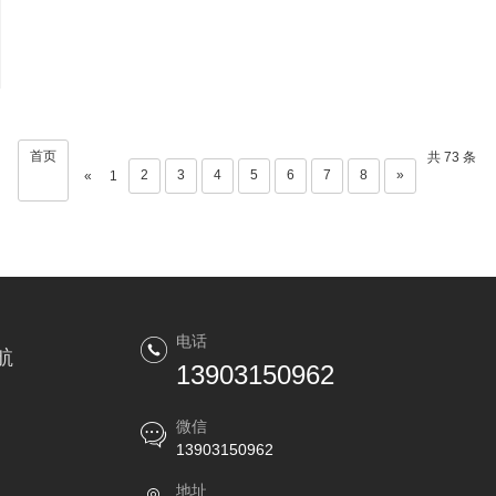
首页
共 73 条
2
3
4
5
6
7
8
»
«
1
电话
航
13903150962
微信
13903150962
地址