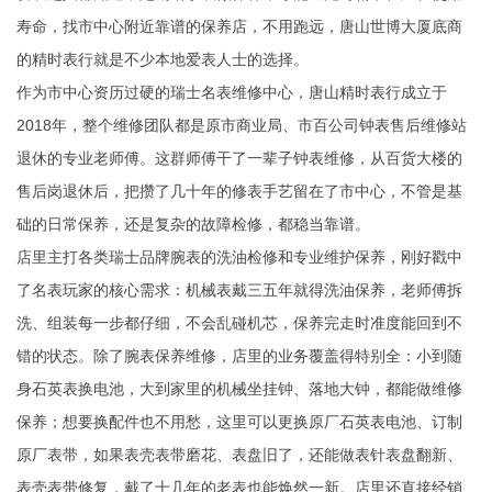
寿命，找市中心附近靠谱的保养店，不用跑远，唐山世博大厦底商
的精时表行就是不少本地爱表人士的选择。
作为市中心资历过硬的瑞士名表维修中心，唐山精时表行成立于
2018年，整个维修团队都是原市商业局、市百公司钟表售后维修站
退休的专业老师傅。这群师傅干了一辈子钟表维修，从百货大楼的
售后岗退休后，把攒了几十年的修表手艺留在了市中心，不管是基
础的日常保养，还是复杂的故障检修，都稳当靠谱。
店里主打各类瑞士品牌腕表的洗油检修和专业维护保养，刚好戳中
了名表玩家的核心需求：机械表戴三五年就得洗油保养，老师傅拆
洗、组装每一步都仔细，不会乱碰机芯，保养完走时准度能回到不
错的状态。除了腕表保养维修，店里的业务覆盖得特别全：小到随
身石英表换电池，大到家里的机械坐挂钟、落地大钟，都能做维修
保养；想要换配件也不用愁，这里可以更换原厂石英表电池、订制
原厂表带，如果表壳表带磨花、表盘旧了，还能做表针表盘翻新、
表壳表带修复，戴了十几年的老表也能焕然一新。店里还直接经销