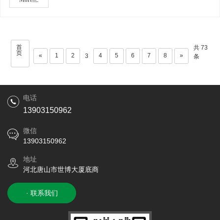
More
首
共 73
页
«
1
2
4
5
6
7
8
»
3
条
电话
13903150962
微信
13903150962
地址
河北唐山市世博大厦底商
· 联系我们