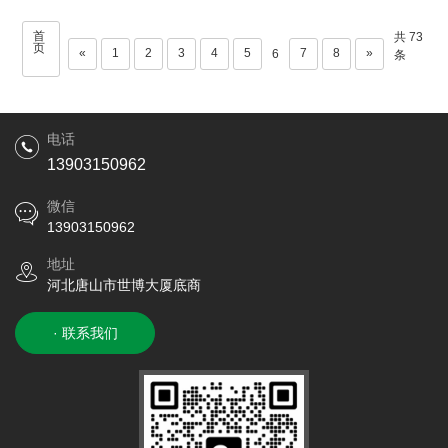
首
共 73
页
«
1
2
3
4
5
7
8
»
6
条
电话
13903150962
微信
13903150962
地址
河北唐山市世博大厦底商
· 联系我们