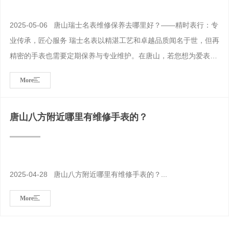
2025-05-06 唐山瑞士名表维修保养去哪里好？——精时表行：专
业传承，匠心服务 瑞士名表以精湛工艺和卓越品质闻名于世，但再
精密的手表也需要定期保养与专业维护。在唐山，若您想为爱表找
到一家技术过硬、服务贴心的维修保养机构，‌精时表行‌无疑是您值
More
得信赖的选择。这家由业内资深技术团队打造的表行，凭借丰富的
经验和专业的服务，成为唐山高端腕表养护领域的品牌。...
唐山八方附近哪里有维修手表的？
2025-04-28 唐山八方附近哪里有维修手表的？...
More